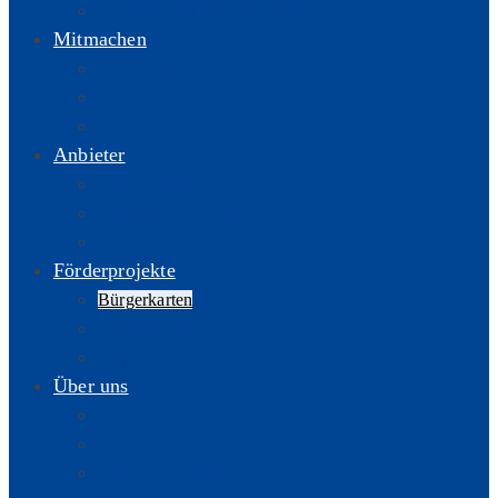
Regionale Wirtschaftskreisläufe
Mitmachen
Als Bürger:in
Als Förderprojekt
Als Anbieter
Anbieter
Alle Anbieter
Anbieter des Monats
Karte von Morgen
Förderprojekte
Bürgerkarten
Guthabenstände
Tipps & Infos
Über uns
Initiatoren und Partner
Sponsoren
Daten und Zahlen