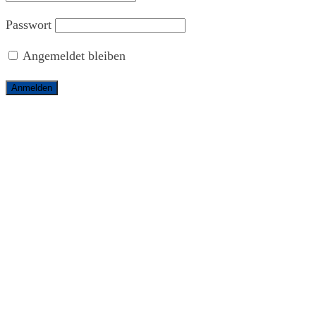
Passwort
Angemeldet bleiben
Aktuelles
So funktioniert’s
Die Bürgerkarte
Das Bürgerparlament
Regionale Wirtschaftskreisläufe
Mitmachen
Als Bürger:in
Als Förderprojekt
Als Anbieter
Anbieter
Alle Anbieter
Anbieter des Monats
Karte von Morgen
Förderprojekte
Bürgerkarten