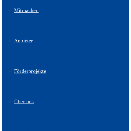
Regionale Wirtschaftskreisläufe
Mitmachen
Als Bürger:in
Als Förderprojekt
Als Anbieter
Anbieter
Alle Anbieter
Anbieter des Monats
Karte von Morgen
Förderprojekte
Bürgerkarten
Guthabenstände
Tipps & Infos
Über uns
Initiatoren und Partner
Sponsoren
Daten und Zahlen