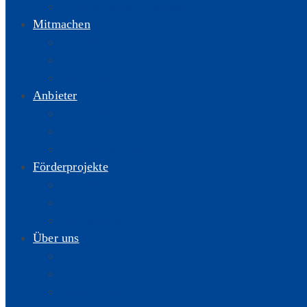
Regionale Wirtschaftskreisläufe
Mitmachen
Als Bürger:in
Als Förderprojekt
Als Anbieter
Anbieter
Alle Anbieter
Anbieter des Monats
Karte von Morgen
Förderprojekte
Bürgerkarten
Guthabenstände
Tipps & Infos
Über uns
Initiatoren und Partner
Sponsoren
Daten und Zahlen