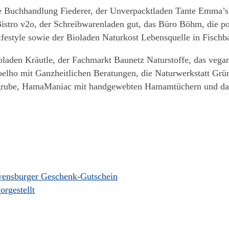
ie Buchhandlung Fiederer, der Unverpacktladen Tante Emma’s
istro v2o, der Schreibwarenladen gut, das Büro Böhm, die po
ifestyle sowie der Bioladen Naturkost Lebensquelle in Fischb
ioladen Kräutle, der Fachmarkt Baunetz Naturstoffe, das vega
Coelho mit Ganzheitlichen Beratungen, die Naturwerkstatt G
grube, HamaManiac mit handgewebten Hamamtüchern und das
avensburger Geschenk-Gutschein
orgestellt