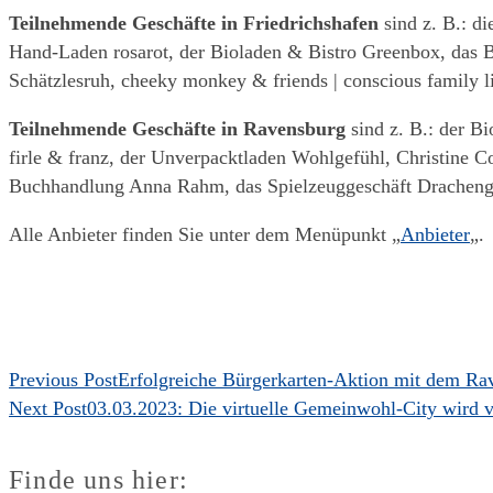
Teilnehmende Geschäfte in
Friedrichshafen
sind z. B.: d
Hand-Laden rosarot, der Bioladen & Bistro Greenbox, das B
Schätzlesruh, cheeky monkey & friends | conscious family l
Teilnehmende Geschäfte in Ravensburg
sind z. B.: der B
firle & franz, der Unverpacktladen Wohlgefühl, Christine 
Buchhandlung Anna Rahm, das Spielzeuggeschäft Drachen
Alle Anbieter finden Sie unter dem Menüpunkt „
Anbieter
„.
Previous Post
Erfolgreiche Bürgerkarten-Aktion mit dem R
Next Post
03.03.2023: Die virtuelle Gemeinwohl-City wird v
Finde uns hier: