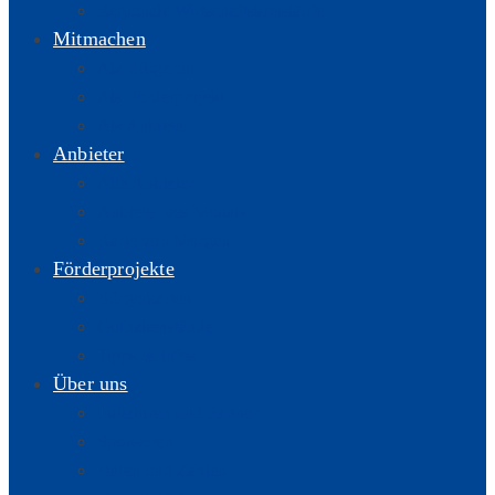
Regionale Wirtschaftskreisläufe
Mitmachen
Als Bürger:in
Als Förderprojekt
Als Anbieter
Anbieter
Alle Anbieter
Anbieter des Monats
Karte von Morgen
Förderprojekte
Bürgerkarten
Guthabenstände
Tipps & Infos
Über uns
Initiatoren und Partner
Sponsoren
Daten und Zahlen