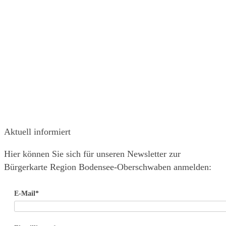
Förderprojekte
Bürgerkarten
Guthabenstände
Tipps & Infos
Über uns
Initiatoren und Partner
Sponsoren
Daten und Zahlen
Flyer & Videos
Presse
Kontakt
Aktuell informiert
Hier können Sie sich für unseren Newsletter zur
Bürgerkarte Region Bodensee-Oberschwaben anmelden:
E-Mail*