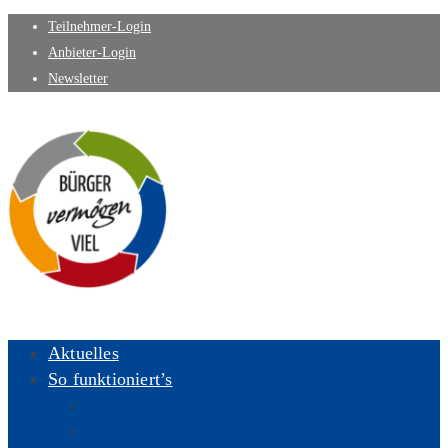
Teilnehmer-Login
Anbieter-Login
Newsletter
Aktuelles
So funktioniert’s
Die Bürgerkarte
Das Bürgerparlament