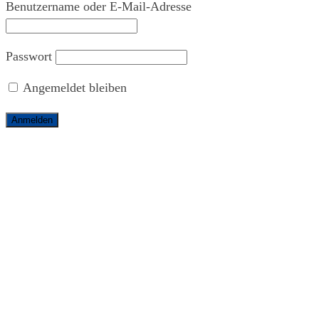
Benutzername oder E-Mail-Adresse
Passwort
Angemeldet bleiben
Aktuelles
So funktioniert’s
Die Bürgerkarte
Das Bürgerparlament
Regionale Wirtschaftskreisläufe
Mitmachen
Als Bürger:in
Als Förderprojekt
Als Anbieter
Anbieter
Alle Anbieter
Anbieter des Monats
Karte von Morgen